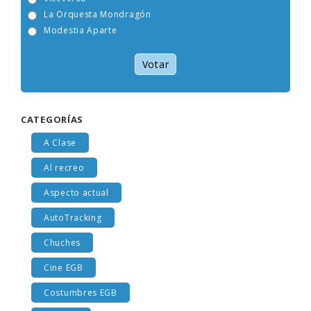
Viceversa
La Orquesta Mondragón
Modestia Aparte
Votar
CATEGORÍAS
A Clase
Al recreo
Aspecto actual
AutoTracking
Chuches
Cine EGB
Costumbres EGB