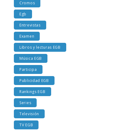
Cromos
Egb
Entrevistas
Examen
Libros y lecturas EGB
Música EGB
Participa
Publicidad EGB
Rankings EGB
Series
Televisión
TV EGB