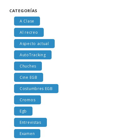
CATEGORÍAS
A Clase
Al recreo
Aspecto actual
AutoTracking
Chuches
Cine EGB
Costumbres EGB
Cromos
Egb
Entrevistas
Examen