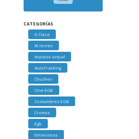
CATEGORÍAS
A Clase
Al recreo
Aspecto actual
AutoTracking
Chuches
Cine EGB
Costumbres EGB
Cromos
Egb
Entrevistas