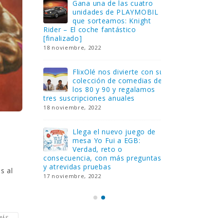
Gana una de las cuatro
¿Sa
al no
unidades de PLAYMOBIL
cur
amos a
que sorteamos: Knight
sab
Rider – El coche fantástico
EGB
[finalizado]
8 febrero, 202
18 noviembre, 2022
 Yo
Gan
reto o
FlixOlé nos divierte con su
Fui
colección de comedias de
con
 estas
los 80 y 90 y regalamos
respondiend
tres suscripciones anuales
5 preguntas
18 noviembre, 2022
15 diciembre,
Llega el nuevo juego de
Pri
mesa Yo Fui a EGB:
‘Ma
ue se
Verdad, reto o
rec
que ya
consecuencia, con más preguntas
pusieron de
y atrevidas pruebas
desaparecie
s al
17 noviembre, 2022
2 diciembre, 
ÁS...