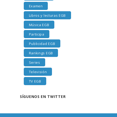
Examen
Libros y lecturas EGB
Música EGB
Participa
Publicidad EGB
Rankings EGB
Series
Televisión
TV EGB
SÍGUENOS EN TWITTER