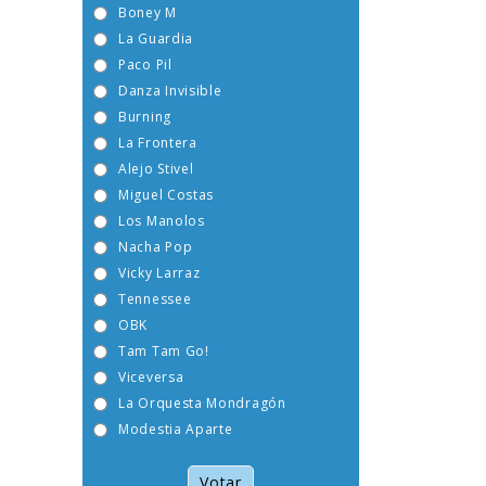
Boney M
La Guardia
Paco Pil
Danza Invisible
Burning
La Frontera
Alejo Stivel
Miguel Costas
Los Manolos
Nacha Pop
Vicky Larraz
Tennessee
OBK
Tam Tam Go!
Viceversa
La Orquesta Mondragón
Modestia Aparte
Votar