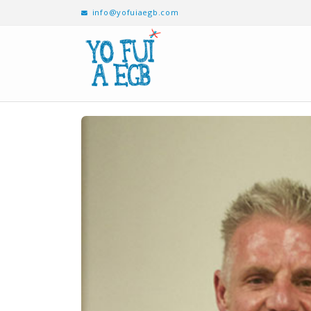
info@yofuiaegb.com