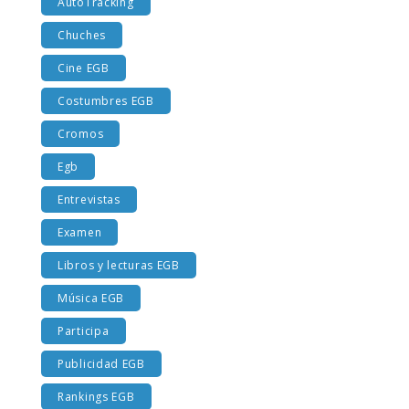
AutoTracking
Chuches
Cine EGB
Costumbres EGB
Cromos
Egb
Entrevistas
Examen
Libros y lecturas EGB
Música EGB
Participa
Publicidad EGB
Rankings EGB