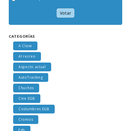
Votar
CATEGORÍAS
A Clase
Al recreo
Aspecto actual
AutoTracking
Chuches
Cine EGB
Costumbres EGB
Cromos
Egb