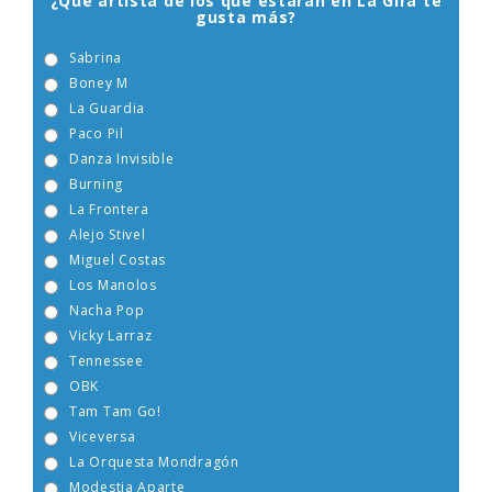
¿Qué artista de los que estarán en La Gira te
gusta más?
Sabrina
Boney M
La Guardia
Paco Pil
Danza Invisible
Burning
La Frontera
Alejo Stivel
Miguel Costas
Los Manolos
Nacha Pop
Vicky Larraz
Tennessee
OBK
Tam Tam Go!
Viceversa
La Orquesta Mondragón
Modestia Aparte