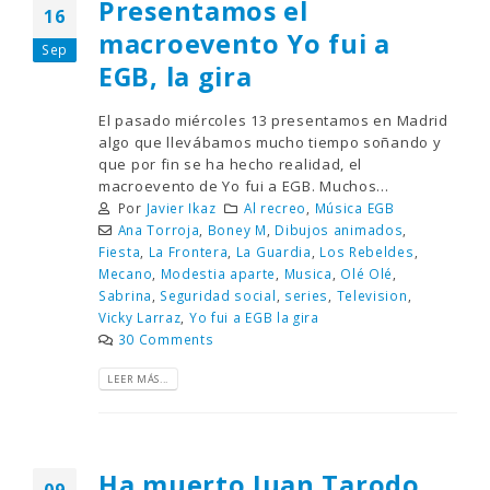
Presentamos el
16
macroevento Yo fui a
Sep
EGB, la gira
El pasado miércoles 13 presentamos en Madrid
algo que llevábamos mucho tiempo soñando y
que por fin se ha hecho realidad, el
macroevento de Yo fui a EGB. Muchos...
Por
Javier Ikaz
Al recreo
,
Música EGB
Ana Torroja
,
Boney M
,
Dibujos animados
,
Fiesta
,
La Frontera
,
La Guardia
,
Los Rebeldes
,
Mecano
,
Modestia aparte
,
Musica
,
Olé Olé
,
Sabrina
,
Seguridad social
,
series
,
Television
,
Vicky Larraz
,
Yo fui a EGB la gira
30 Comments
LEER MÁS...
Ha muerto Juan Tarodo,
09