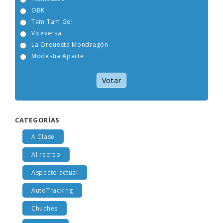
OBK
Tam Tam Go!
Viceversa
La Orquesta Mondragón
Modestia Aparte
Votar
CATEGORÍAS
A Clase
Al recreo
Aspecto actual
AutoTracking
Chuches