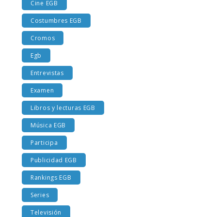
Cine EGB
Costumbres EGB
Cromos
Egb
Entrevistas
Examen
Libros y lecturas EGB
Música EGB
Participa
Publicidad EGB
Rankings EGB
Series
Televisión