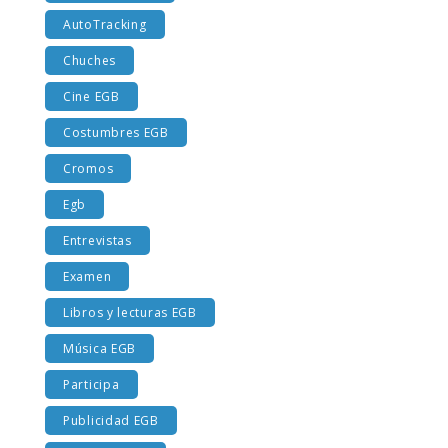
AutoTracking
Chuches
Cine EGB
Costumbres EGB
Cromos
Egb
Entrevistas
Examen
Libros y lecturas EGB
Música EGB
Participa
Publicidad EGB