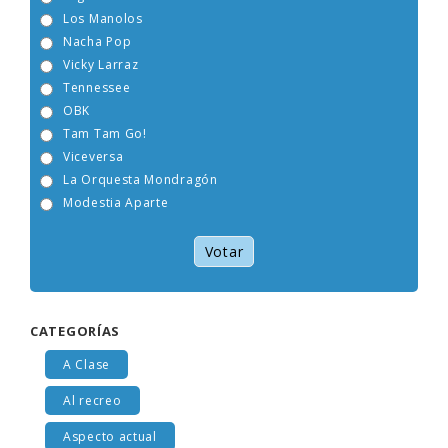
Miguel Costas
Los Manolos
Nacha Pop
Vicky Larraz
Tennessee
OBK
Tam Tam Go!
Viceversa
La Orquesta Mondragón
Modestia Aparte
Votar
CATEGORÍAS
A Clase
Al recreo
Aspecto actual