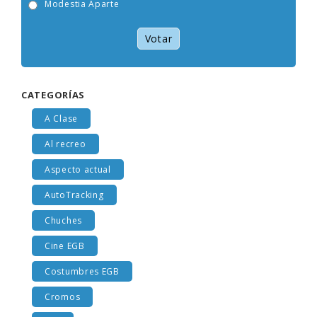
Modestia Aparte
Votar
CATEGORÍAS
A Clase
Al recreo
Aspecto actual
AutoTracking
Chuches
Cine EGB
Costumbres EGB
Cromos