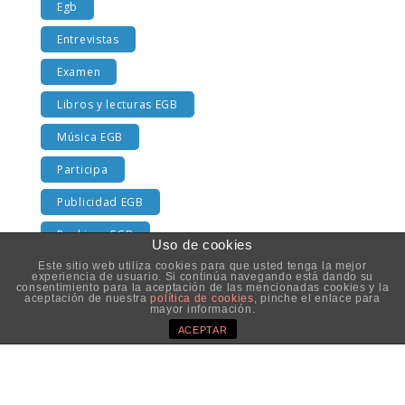
Egb
Entrevistas
Examen
Libros y lecturas EGB
Música EGB
Participa
Publicidad EGB
Rankings EGB
Uso de cookies
Este sitio web utiliza cookies para que usted tenga la mejor
Series
experiencia de usuario. Si continúa navegando está dando su
consentimiento para la aceptación de las mencionadas cookies y la
aceptación de nuestra
política de cookies
, pinche el enlace para
Televisión
mayor información.
ACEPTAR
TV EGB
SÍGUENOS EN TWITTER