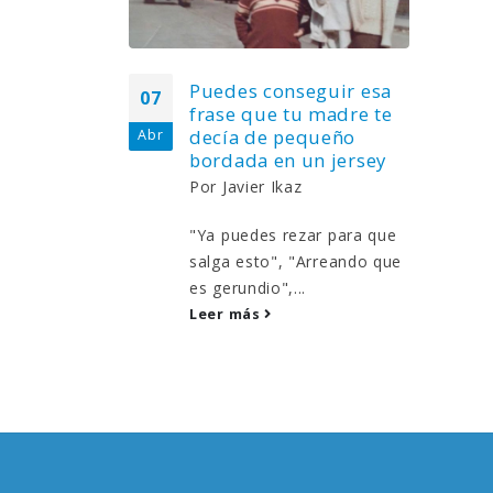
vo
Puedes conseguir esa
07
frase que tu madre te
renó una
decía de pequeño
Abr
 con una
bordada en un jersey
Por
Javier Ikaz
"Ya puedes rezar para que
salga esto", "Arreando que
es gerundio",...
Leer más