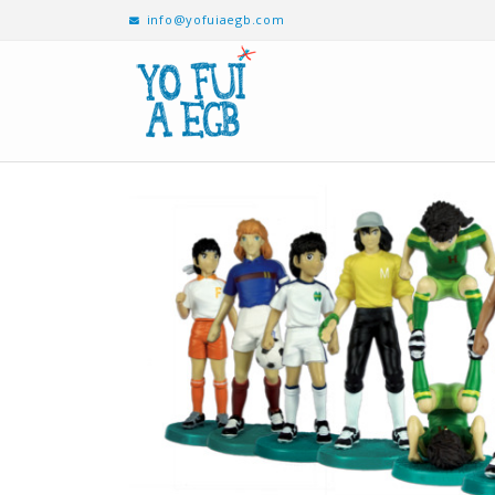
info@yofuiaegb.com