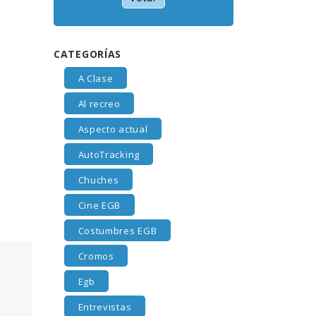
CATEGORÍAS
A Clase
Al recreo
Aspecto actual
AutoTracking
Chuches
Cine EGB
Costumbres EGB
Cromos
Egb
Entrevistas