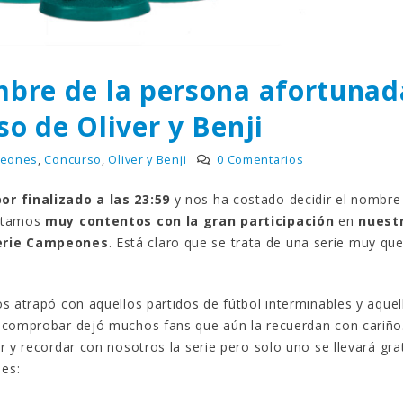
Gana una de las cuatro
¿Sabías que…? Diez
unidades de PLAYMOBIL
curiosidades que igu
que sorteamos: Knight
sabes de cuando íb
– El coche fantástico
EGB
izado]
8 febrero, 2023
bre de la persona afortunad
iembre, 2022
Gana el nuevo juego
o de Oliver y Benji
FlixOlé nos divierte con su
Fui a EGB ‘¿Verdad, 
colección de comedias de
consecuencia?’
eones
,
Concurso
,
Oliver y Benji
0 Comentarios
los 80 y 90 y regalamos
respondiendo correctamente
uscripciones anuales
5 preguntas
or finalizado a las 23:59
y nos ha costado decidir el nombre
iembre, 2022
15 diciembre, 2022
Estamos
muy contentos con la gran participación
en
nuest
serie Campeones
. Está claro que se trata de una serie muy que
Llega el nuevo juego de
Prime Video estrena
mesa Yo Fui a EGB:
‘Mañana es hoy’ y
Verdad, reto o
recordamos cosas q
cuencia, con más preguntas
pusieron de moda en los 90 
s atrapó con aquellos partidos de fútbol interminables y aquel
vidas pruebas
desaparecieron
o comprobar dejó muchos fans que aún la recuerdan con cariño
iembre, 2022
2 diciembre, 2022
 y recordar con nosotros la serie pero solo uno se llevará gra
 es: