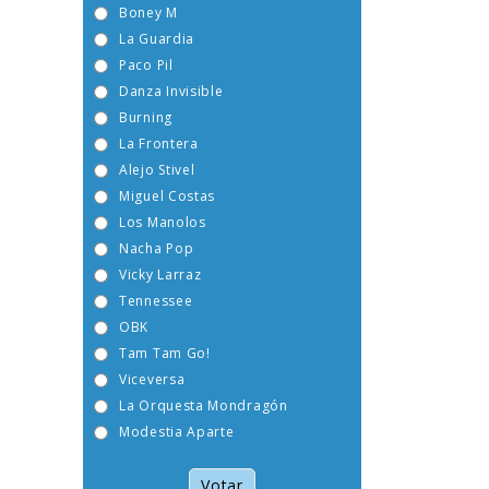
Boney M
La Guardia
Paco Pil
Danza Invisible
Burning
La Frontera
Alejo Stivel
Miguel Costas
Los Manolos
Nacha Pop
Vicky Larraz
Tennessee
OBK
Tam Tam Go!
Viceversa
La Orquesta Mondragón
Modestia Aparte
Votar