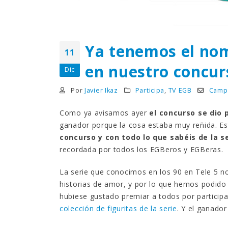
¿Sabías que…? Diez
curiosidades que igual no
sabes de cuando íbamos a
EGB
Rider 
[final
8 febrero, 2023
Ya tenemos el nom
18 nov
11
Gana el nuevo juego Yo
en nuestro concurs
Dic
Fui a EGB ‘¿Verdad, reto o
consecuencia?’
Por
Javier Ikaz
Participa
,
TV EGB
Camp
respondiendo correctamente estas
5 preguntas
tres s
Como ya avisamos ayer
el concurso se dio p
15 diciembre, 2022
18 nov
ganador porque la cosa estaba muy reñida. 
concurso y con todo lo que sabéis de la 
Prime Video estrena
‘Mañana es hoy’ y
recordada por todos los EGBeros y EGBeras.
recordamos cosas que se
pusieron de moda en los 90 que ya
conse
La serie que conocimos en los 90 en Tele 5 no
desaparecieron
y atre
historias de amor, y por lo que hemos podid
2 diciembre, 2022
17 nov
hubiese gustado premiar a todos por participar
colección de figuritas de la serie
. Y el ganador