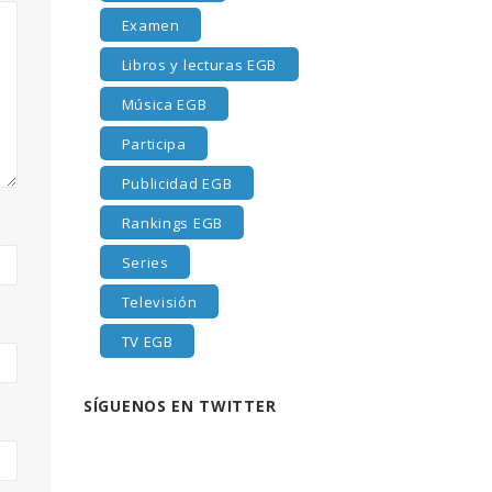
Examen
Libros y lecturas EGB
Música EGB
Participa
Publicidad EGB
Rankings EGB
Series
Televisión
TV EGB
SÍGUENOS EN TWITTER