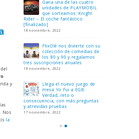
Gana una de las cuatro
¿Sa
al no
unidades de PLAYMOBIL
cur
amos a
que sorteamos: Knight
sab
Rider – El coche fantástico
EGB
[finalizado]
8 febrero, 202
a
18 noviembre, 2022
 Yo
Gan
reto o
FlixOlé nos divierte con su
Fui
colección de comedias de
con
 estas
los 80 y 90 y regalamos
respondiend
tres suscripciones anuales
5 preguntas
 del
18 noviembre, 2022
15 diciembre,
ro
rida y
Llega el nuevo juego de
Pri
mesa Yo Fui a EGB:
‘Ma
ue se
Verdad, reto o
rec
que ya
consecuencia, con más preguntas
pusieron de
las
y atrevidas pruebas
desaparecie
. Nos
17 noviembre, 2022
2 diciembre, 
tis
la