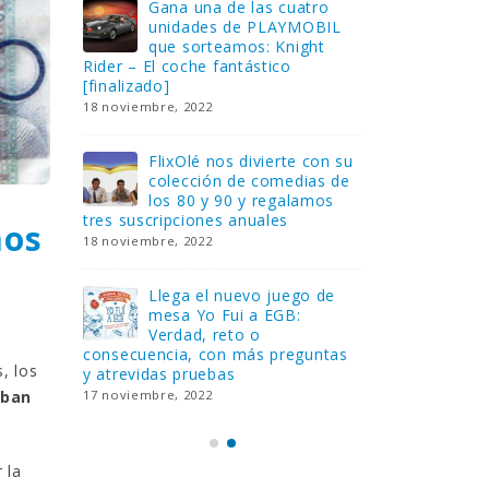
Gana una de las cuatro
¿Sa
al no
unidades de PLAYMOBIL
cur
amos a
que sorteamos: Knight
sab
Rider – El coche fantástico
EGB
[finalizado]
8 febrero, 202
18 noviembre, 2022
 Yo
Gan
reto o
FlixOlé nos divierte con su
Fui
colección de comedias de
con
 estas
los 80 y 90 y regalamos
respondiend
tres suscripciones anuales
5 preguntas
mos
18 noviembre, 2022
15 diciembre,
Llega el nuevo juego de
Pri
mesa Yo Fui a EGB:
‘Ma
ue se
Verdad, reto o
rec
que ya
consecuencia, con más preguntas
pusieron de
, los
y atrevidas pruebas
desaparecie
17 noviembre, 2022
2 diciembre, 
aban
 la