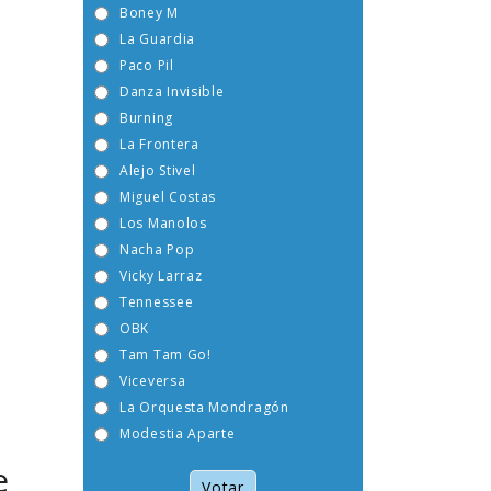
Boney M
La Guardia
Paco Pil
Danza Invisible
Burning
La Frontera
Alejo Stivel
Miguel Costas
Los Manolos
Nacha Pop
Vicky Larraz
Tennessee
OBK
Tam Tam Go!
Viceversa
La Orquesta Mondragón
Modestia Aparte
e
Votar