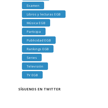
Examen
Libros y lecturas EGB
Música EGB
Participa
Publicidad EGB
Rankings EGB
Series
Televisión
TV EGB
SÍGUENOS EN TWITTER