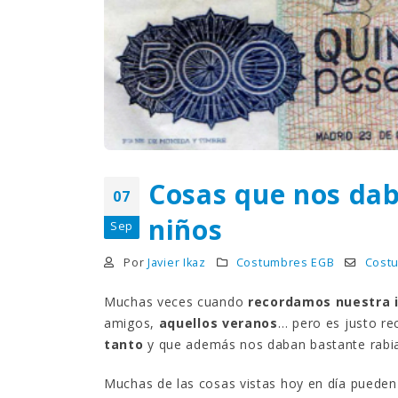
¿Sabías que…? Diez
curiosidades que igual no
sabes de cuando íbamos a
EGB
Rider 
[final
8 febrero, 2023
18 nov
Gana el nuevo juego Yo
Fui a EGB ‘¿Verdad, reto o
consecuencia?’
respondiendo correctamente estas
5 preguntas
tres s
Cosas que nos da
07
15 diciembre, 2022
18 nov
niños
Sep
Prime Video estrena
‘Mañana es hoy’ y
Por
Javier Ikaz
Costumbres EGB
Cost
recordamos cosas que se
pusieron de moda en los 90 que ya
conse
Muchas veces cuando
recordamos nuestra 
desaparecieron
y atre
2 diciembre, 2022
17 nov
amigos,
aquellos veranos
… pero es justo r
tanto
y que además nos daban bastante rabi
Muchas de las cosas vistas hoy en día pueden 