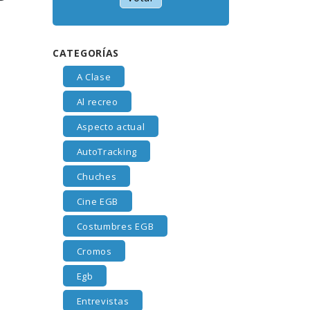
CATEGORÍAS
A Clase
Al recreo
Aspecto actual
AutoTracking
Chuches
Cine EGB
Costumbres EGB
Cromos
Egb
Entrevistas