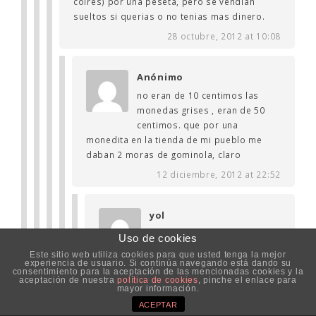
colres) por una peseta, pero se vendian
sueltos si querias o no tenias mas dinero.
28 octubre, 2012 at 10:08
Anónimo
no eran de 10 centimos las
monedas grises , eran de 50
centimos. que por una
monedita en la tienda de mi pueblo me
daban 2 moras de gominola, claro
12 diciembre, 2012 at 22:52
yol
Si habia monedas plateadas
Uso de cookies
de 10 centimos y otras mas
Este sitio web utiliza cookies para que usted tenga la mejor
grandecitas de 50 que seran
experiencia de usuario. Si continúa navegando está dando su
consentimiento para la aceptación de las mencionadas cookies y la
las que tu recuerdas ja, ja
aceptación de nuestra
política de cookies
, pinche el enlace para
mayor información.
3 junio, 2013 at 09:38
ACEPTAR