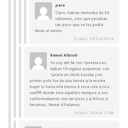
pere
Claro, habían monedas de 50
céntimos, creo que pesaban
tan poco que se las podía
llevar el viento.
25 abril, 2015 at 09:14
Remei Albiolr
Yo soy del 54 con 1peseta nos
daban 10 regaluz pequenas, con
1pseta un chicle bazoka y mi
primer polo fue de una tienda q la misma
mujer lo hacia ella misma d coca cola q rico ,
uuuffff donde esta aquellos tiempos q nos
conformabamos con tan poco y q felices q
heramos…Remei d Palamos
16 julio, 2016 at 12:46