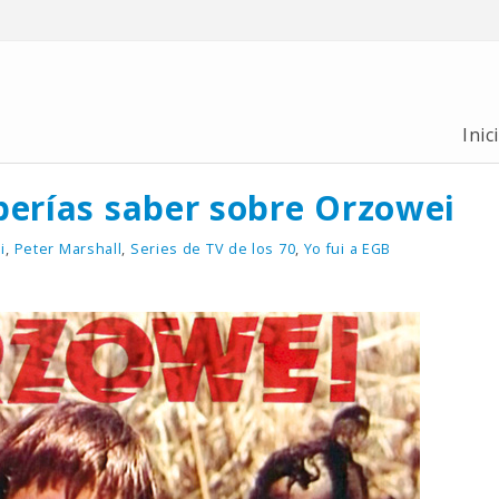
Inic
berías saber sobre Orzowei
i
,
Peter Marshall
,
Series de TV de los 70
,
Yo fui a EGB