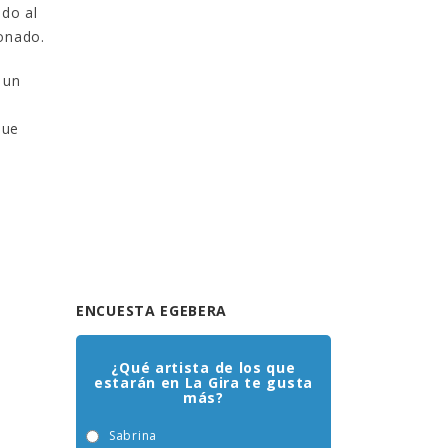
ado al
onado.
, un
que
ENCUESTA EGEBERA
¿Qué artista de los que
estarán en La Gira te gusta
más?
Sabrina