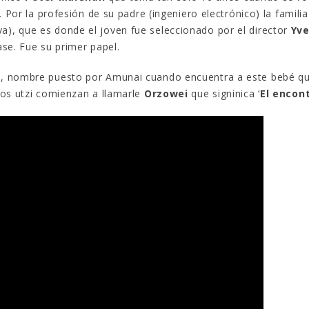
 Por la profesión de su padre (ingeniero electrónico) la familia
), que es donde el joven fue seleccionado por el director
Yv
se. Fue su primer papel.
a
, nombre puesto por Amunai cuando encuentra a este bebé q
los utzi comienzan a llamarle
Orzowei
que signinica ‘
El encon