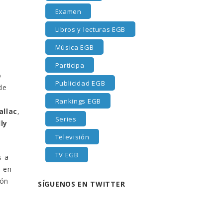
Examen
Libros y lecturas EGB
Música EGB
Participa
o
Publicidad EGB
de
Rankings EGB
allac
,
Series
ly
Televisión
TV EGB
s a
 en
ión
SÍGUENOS EN TWITTER