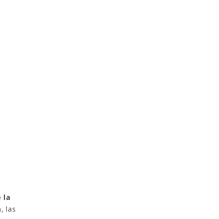
 la
, las