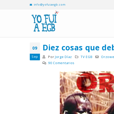
info@yofuiaegb.com
Diez cosas que de
09
Sep
Por
Jorge Díaz
TV EGB
Orzowe
90 Comentarios