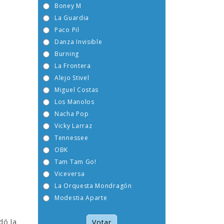
Boney M
La Guardia
Paco Pil
Danza Invisible
Burning
La Frontera
Alejo Stivel
Miguel Costas
Los Manolos
Nacha Pop
Vicky Larraz
Tennessee
OBK
Tam Tam Go!
Viceversa
La Orquesta Mondragón
Modestia Aparte
dó la
Votar