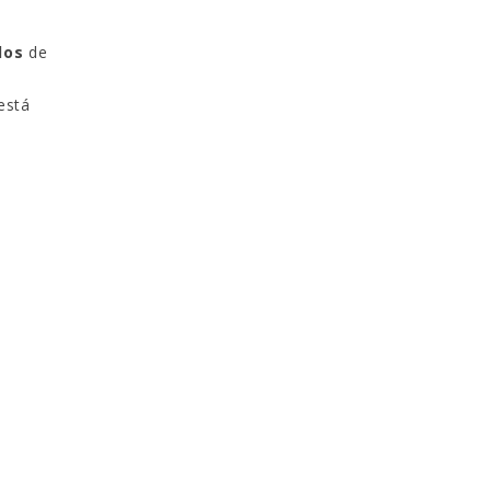
los
de
está