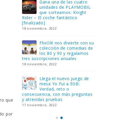
Gana una de las cuatro
¿Sa
al no
unidades de PLAYMOBIL
cur
amos a
que sorteamos: Knight
sab
Rider – El coche fantástico
EGB
[finalizado]
8 febrero, 202
18 noviembre, 2022
 Yo
Gan
reto o
FlixOlé nos divierte con su
Fui
colección de comedias de
con
 estas
los 80 y 90 y regalamos
respondiend
tres suscripciones anuales
5 preguntas
18 noviembre, 2022
15 diciembre,
Llega el nuevo juego de
Pri
mesa Yo Fui a EGB:
‘Ma
ue se
Verdad, reto o
rec
que ya
consecuencia, con más preguntas
pusieron de
y atrevidas pruebas
desaparecie
uro que
17 noviembre, 2022
2 diciembre, 
do por