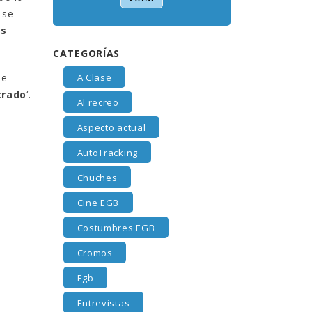
 se
es
CATEGORÍAS
A Clase
ue
trado
‘.
Al recreo
Aspecto actual
AutoTracking
Chuches
Cine EGB
Costumbres EGB
Cromos
Egb
Entrevistas