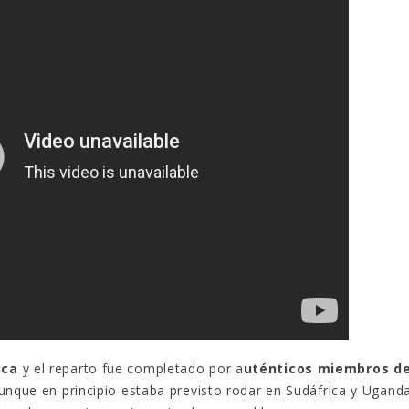
ica
y el reparto fue completado por a
uténticos miembros de
unque en principio estaba previsto rodar en Sudáfrica y Uganda