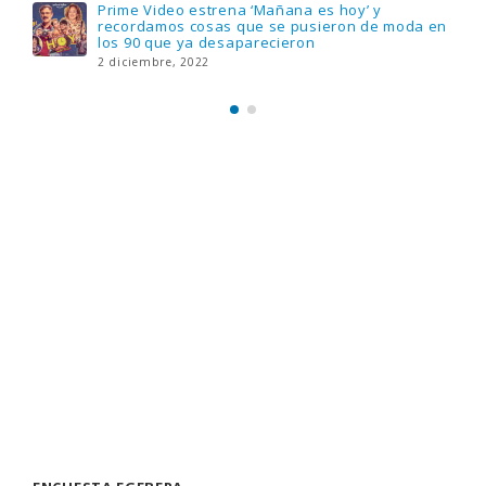
ENCUESTA EGEBERA
¿Qué artista de los que estarán en La Gira te
gusta más?
Sabrina
Boney M
La Guardia
Paco Pil
Danza Invisible
Burning
La Frontera
Alejo Stivel