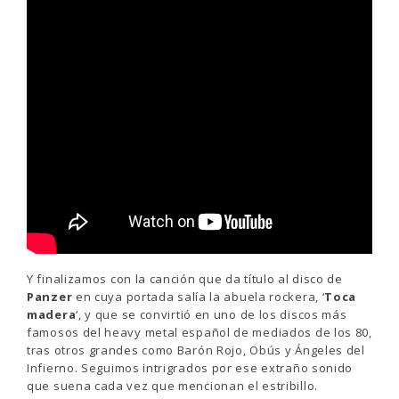
Y finalizamos con la canción que da título al disco de
Panzer
en cuya portada salía la abuela rockera, ‘
Toca
madera
‘, y que se convirtió en uno de los discos más
famosos del heavy metal español de mediados de los 80,
tras otros grandes como Barón Rojo, Obús y Ángeles del
Infierno. Seguimos intrigrados por ese extraño sonido
que suena cada vez que mencionan el estribillo.