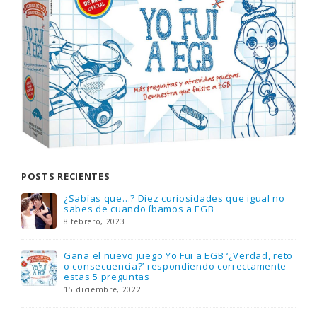
que sorteamos: Knight Rider – El coche
fantástico [finalizado]
18 noviembre, 2022
FlixOlé nos divierte con su colección de
comedias de los 80 y 90 y regalamos tres
suscripciones anuales
18 noviembre, 2022
Llega el nuevo juego de mesa Yo Fui a EGB:
Verdad, reto o consecuencia, con más
preguntas y atrevidas pruebas
17 noviembre, 2022