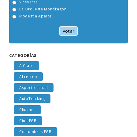
Aspecto actual
AutoTracking
Chuches
Cine EGB
Costumbres EGB
Cromos
Egb
Entrevistas
Examen
Libros y lecturas EGB
Música EGB
Participa
Publicidad EGB