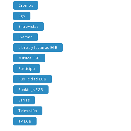
Rankings EGB
Series
Televisión
TV EGB
SÍGUENOS EN TWITTER
Aviso Legal
|
Política de privacidad
|
Información sobre
Cookies
© Copyright 2019. Todos los derechos reservados. Diseñado y
desarrollado por
Innotu
&
Cristina Irisarri
.