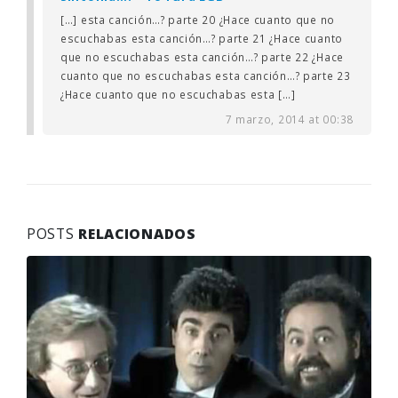
[…] esta canción…? parte 20 ¿Hace cuanto que no
escuchabas esta canción…? parte 21 ¿Hace cuanto
que no escuchabas esta canción…? parte 22 ¿Hace
cuanto que no escuchabas esta canción…? parte 23
¿Hace cuanto que no escuchabas esta […]
7 marzo, 2014 at 00:38
POSTS
RELACIONADOS
¿Hace cuanto que no escuchabas esta
11
canción…? parte 20
Jun
Por
Javier Ikaz
Las canciones que fueron famosas hace varias
décadas y que hace...
Leer más