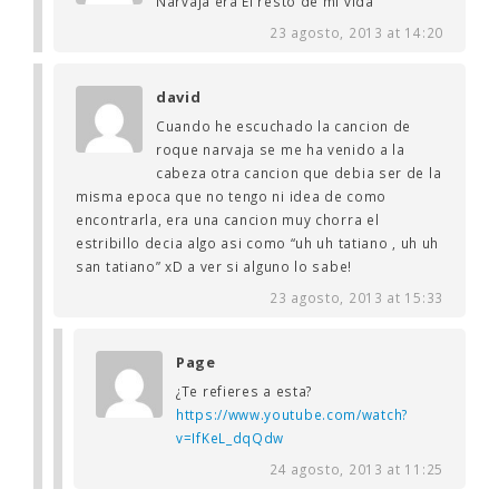
Narvaja era El resto de mi vida
23 agosto, 2013 at 14:20
david
Cuando he escuchado la cancion de
roque narvaja se me ha venido a la
cabeza otra cancion que debia ser de la
misma epoca que no tengo ni idea de como
encontrarla, era una cancion muy chorra el
estribillo decia algo asi como “uh uh tatiano , uh uh
san tatiano” xD a ver si alguno lo sabe!
23 agosto, 2013 at 15:33
Page
¿Te refieres a esta?
https://www.youtube.com/watch?
v=IfKeL_dqQdw
24 agosto, 2013 at 11:25