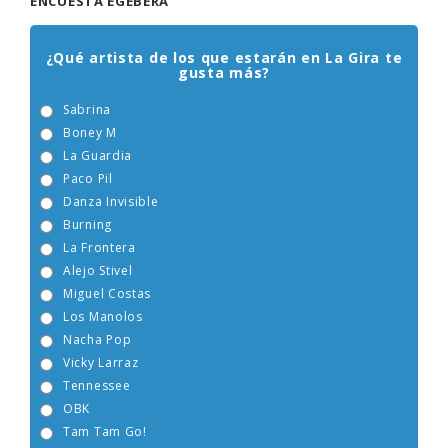
Miguel Costas
Los Manolos
Nacha Pop
Vicky Larraz
Tennessee
OBK
Tam Tam Go!
Viceversa
La Orquesta Mondragón
Modestia Aparte
Votar
CATEGORÍAS
A Clase
Al recreo