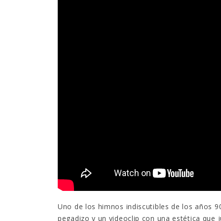
Uno de los himnos indiscutibles de los años 9
pegadizo y un videoclip con una estética que 