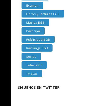
Examen
Libros y lecturas EGB
Música EGB
Participa
Publicidad EGB
Rankings EGB
Series
Televisión
TV EGB
SÍGUENOS EN TWITTER