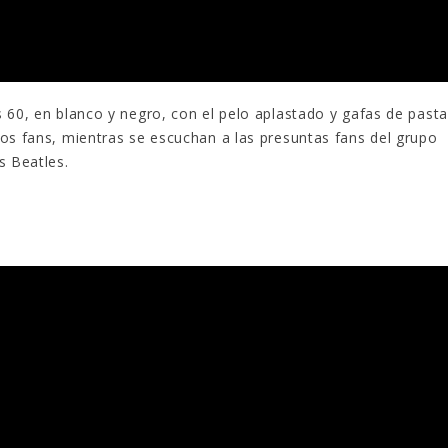
 60, en blanco y negro, con el pelo aplastado y gafas de pasta
os fans, mientras se escuchan a las presuntas fans del grupo
s Beatles.