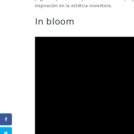
inspiración en la estética noventera.
In bloom