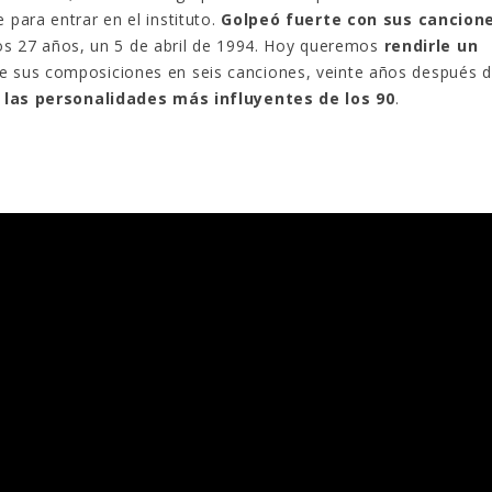
para entrar en el instituto.
Golpeó fuerte con sus cancion
 los 27 años, un 5 de abril de 1994. Hoy queremos
rendirle un
e sus composiciones en seis canciones, veinte años después 
 las personalidades más influyentes de los 90
.