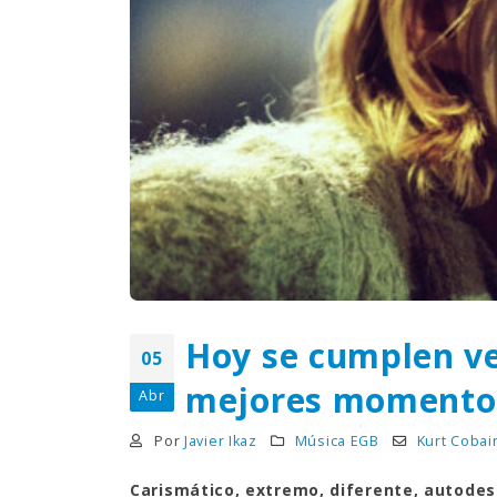
EGB
8 febre
respo
5 pre
15 dici
Hoy se cumplen ve
05
pusier
desap
mejores momentos
Abr
2 dicie
Por
Javier Ikaz
Música EGB
Kurt Cobai
Carismático, extremo, diferente, autodes