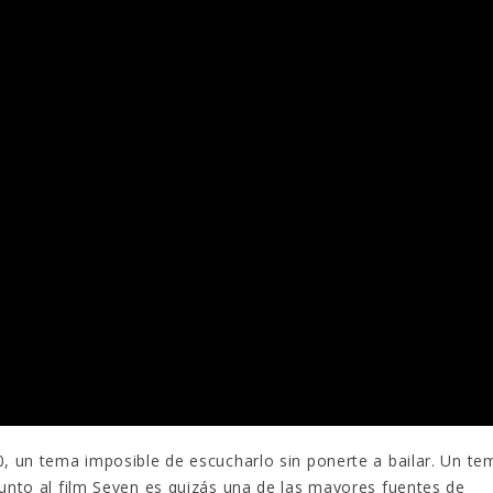
0, un tema imposible de escucharlo sin ponerte a bailar. Un te
junto al film Seven es quizás una de las mayores fuentes de