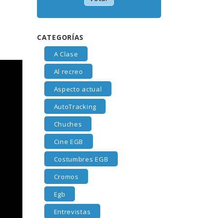
CATEGORÍAS
A Clase
Al recreo
Aspecto actual
AutoTracking
Chuches
Cine EGB
Costumbres EGB
Cromos
Egb
Entrevistas