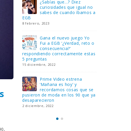
tro
¿Sabías que…? Diez
Gan
OBIL
curiosidades que igual no
uni
ht
sabes de cuando íbamos a
que
EGB
Rider – El c
[finalizado]
8 febrero, 2023
18 noviembre,
Gana el nuevo juego Yo
con su
Fui a EGB ‘¿Verdad, reto o
Fli
as de
consecuencia?’
col
mos
respondiendo correctamente estas
los
5 preguntas
tres suscrip
15 diciembre, 2022
18 noviembre,
 de
Prime Video estrena
Lle
‘Mañana es hoy’ y
mes
recordamos cosas que se
Ver
s
untas
pusieron de moda en los 90 que ya
consecuenci
desaparecieron
y atrevidas
2 diciembre, 2022
17 noviembre,
90,