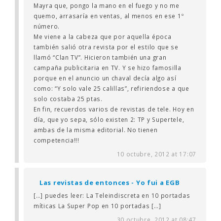
Mayra que, pongo la mano en el fuego y no me
quemo, arrasaría en ventas, al menos en ese 1º
número.
Me viene a la cabeza que por aquella época
también salió otra revista por el estilo que se
llamó “Clan TV”. Hicieron también una gran
campaña publicitaria en TV. Y se hizo famosilla
porque en el anuncio un chaval decía algo así
como: “Y solo vale 25 calillas”, refiriendose a que
solo costaba 25 ptas.
En fin, recuerdos varios de revistas de tele. Hoy en
día, que yo sepa, sólo existen 2: TP y Supertele,
ambas de la misma editorial. No tienen
competencia!!!
10 octubre, 2012 at 17:07
Las revistas de entonces - Yo fui a EGB
[…] puedes leer: La Teleindiscreta en 10 portadas
míticas La Super Pop en 10 portadas […]
30 octubre, 2012 at 08:47