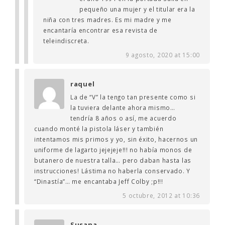
pequeño una mujer y el titular era la
niña con tres madres. Es mi madre y me
encantaría encontrar esa revista de
teleindiscreta.
9 agosto, 2020 at 15:00
raquel
La de “V” la tengo tan presente como si
la tuviera delante ahora mismo…
tendría 8 años o así, me acuerdo
cuando monté la pistola láser y también
intentamos mis primos y yo, sin éxito, hacernos un
uniforme de lagarto jejejeje!!! no había monos de
butanero de nuestra talla… pero daban hasta las
instrucciones! Lástima no haberla conservado. Y
“Dinastía”… me encantaba Jeff Colby ;p!!!
5 octubre, 2012 at 10:36
Susana