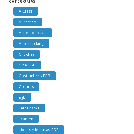
CATEGORÍAS
A Clase
Al recreo
Aspecto actual
AutoTracking
Chuches
Cine EGB
Costumbres EGB
Cromos
Egb
Entrevistas
Examen
Libros y lecturas EGB