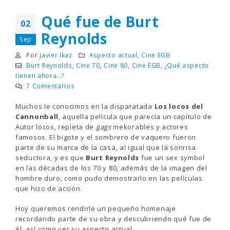
Qué fue de Burt
02
Reynolds
Sep
Por
Javier Ikaz
Aspecto actual
,
Cine EGB
Burt Reynolds
,
Cine 70
,
Cine 80
,
Cine EGB
,
¿Qué aspecto
tienen ahora…?
7 Comentarios
Muchos le conocimos en la disparatada
Los locos del
Cannonball
, aquella película que parecía un capítulo de
Autor locos, repleta de
gags
mekorables y actores
famosos. El bigote y el sombrero de vaquero fueron
parte de su marca de la casa, al igual que la sonrisa
seductora, y es que
Burt Reynolds
fue un sex symbol
en las décadas de los 70 y 80, además de la imagen del
hombre duro, como pudo demostrarlo en las películas
que hizo de acción.
Hoy queremos rendirle un pequeño homenaje
recordando parte de su obra y descubriendo qué fue de
él, así como ver su aspecto actual.