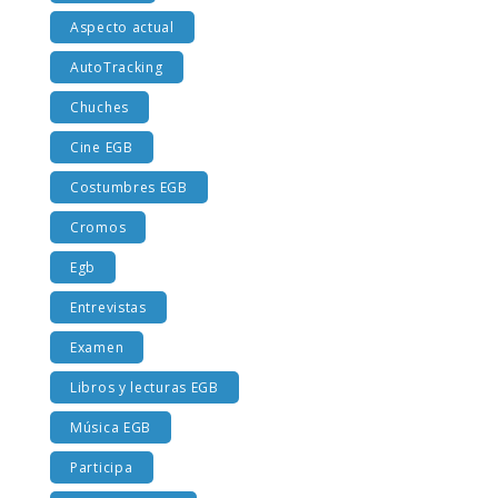
Aspecto actual
AutoTracking
Chuches
Cine EGB
Costumbres EGB
Cromos
Egb
Entrevistas
Examen
Libros y lecturas EGB
Música EGB
Participa