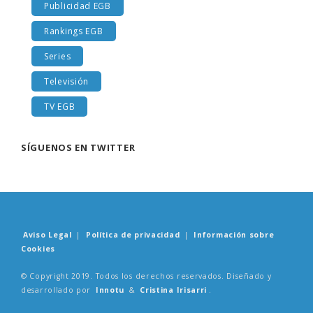
Publicidad EGB
Rankings EGB
Series
Televisión
TV EGB
SÍGUENOS EN TWITTER
Aviso Legal
|
Política de privacidad
|
Información sobre
Cookies
© Copyright 2019. Todos los derechos reservados. Diseñado y
desarrollado por
Innotu
&
Cristina Irisarri
.