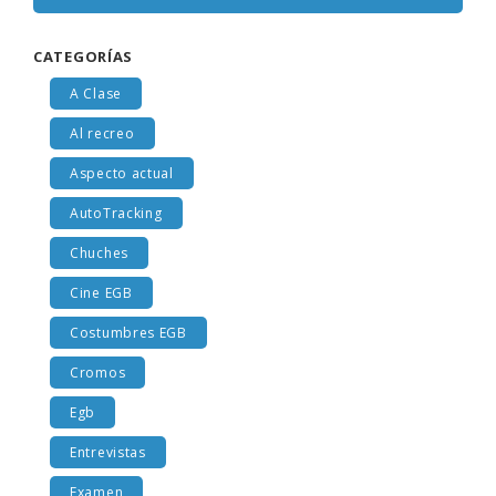
CATEGORÍAS
A Clase
Al recreo
Aspecto actual
AutoTracking
Chuches
Cine EGB
Costumbres EGB
Cromos
Egb
Entrevistas
Examen