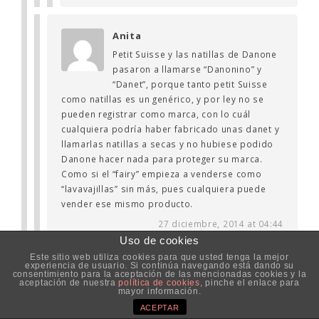
Anita
Petit Suisse y las natillas de Danone
pasaron a llamarse “Danonino” y
“Danet”, porque tanto petit Suisse
como natillas es un genérico, y por ley no se
pueden registrar como marca, con lo cuál
cualquiera podría haber fabricado unas danet y
llamarlas natillas a secas y no hubiese podido
Danone hacer nada para proteger su marca.
Como si el “fairy” empieza a venderse como
“lavavajillas” sin más, pues cualquiera puede
vender ese mismo producto.
27 diciembre, 2014 at 04:44
Uso de cookies
Este sitio web utiliza cookies para que usted tenga la mejor
Adolfo
experiencia de usuario. Si continúa navegando está dando su
consentimiento para la aceptación de las mencionadas cookies y la
aceptación de nuestra
política de cookies
, pinche el enlace para
¡Cierto! ¡Y de Zumisol a Zumosol!
mayor información.
17 agosto, 2016 at 17:48
ACEPTAR