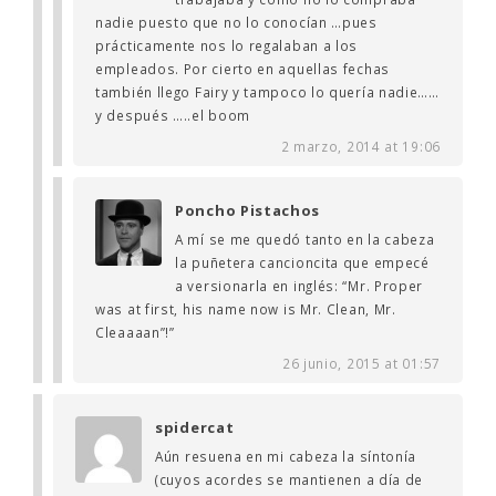
nadie puesto que no lo conocían …pues
prácticamente nos lo regalaban a los
empleados. Por cierto en aquellas fechas
también llego Fairy y tampoco lo quería nadie……
y después …..el boom
2 marzo, 2014 at 19:06
Poncho Pistachos
A mí se me quedó tanto en la cabeza
la puñetera cancioncita que empecé
a versionarla en inglés: “Mr. Proper
was at first, his name now is Mr. Clean, Mr.
Cleaaaan”!”
26 junio, 2015 at 01:57
spidercat
Aún resuena en mi cabeza la síntonía
(cuyos acordes se mantienen a día de