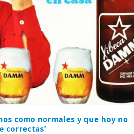
Gana una de las cuatro
¿Sabías que…? Diez
unidades de PLAYMOBIL
curiosidades que igu
que sorteamos: Knight
sabes de cuando íb
– El coche fantástico
EGB
izado]
8 febrero, 2023
iembre, 2022
Gana el nuevo juego
FlixOlé nos divierte con su
Fui a EGB ‘¿Verdad, 
colección de comedias de
consecuencia?’
los 80 y 90 y regalamos
respondiendo correctamente
uscripciones anuales
5 preguntas
iembre, 2022
15 diciembre, 2022
Llega el nuevo juego de
Prime Video estrena
mesa Yo Fui a EGB:
‘Mañana es hoy’ y
Verdad, reto o
recordamos cosas q
cuencia, con más preguntas
pusieron de moda en los 90 
vidas pruebas
desaparecieron
iembre, 2022
2 diciembre, 2022
mos como normales y que hoy no
e correctas’