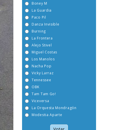
Boney M
La Guardia
Paco Pil
Danza Invisible
Burning
La Frontera
Alejo Stivel
Miguel Costas
Los Manolos
Nacha Pop
Vicky Larraz
Tennessee
OBK
Tam Tam Go!
Viceversa
La Orquesta Mondragón
Modestia Aparte
Votar