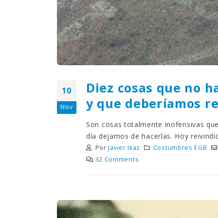
Diez cosas que no 
10
y que deberíamos r
Nov
Son cosas totalmente inofensivas qu
día dejamos de hacerlas. Hoy reivindic
Por
Javier Ikaz
Costumbres EGB
32 Comments