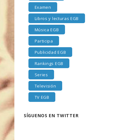
Examen
Libros y lecturas EGB
Música EGB
Participa
Publicidad EGB
Rankings EGB
Series
Televisión
TV EGB
SÍGUENOS EN TWITTER