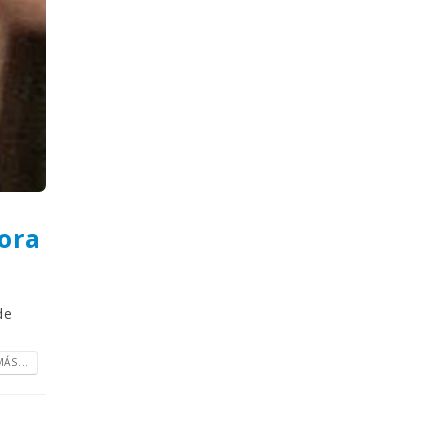
ora
de
ÁS...