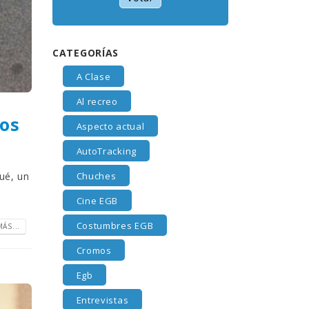
CATEGORÍAS
A Clase
Al recreo
os
Aspecto actual
AutoTracking
Chuches
ué, un
Cine EGB
Costumbres EGB
ÁS...
Cromos
Egb
Entrevistas