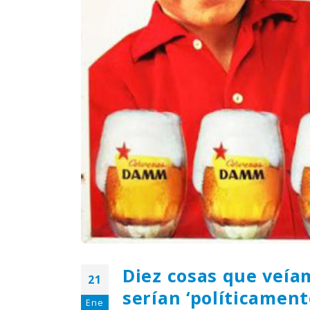
¿Sabías que…? Diez
curiosidades que igual no
sabes de cuando íbamos a
EGB
Rider 
[final
8 febrero, 2023
18 nov
Gana el nuevo juego Yo
Fui a EGB ‘¿Verdad, reto o
consecuencia?’
respondiendo correctamente estas
5 preguntas
tres s
15 diciembre, 2022
18 nov
Prime Video estrena
‘Mañana es hoy’ y
recordamos cosas que se
pusieron de moda en los 90 que ya
conse
desaparecieron
y atre
2 diciembre, 2022
17 nov
Diez cosas que veía
21
serían ‘políticament
Ene