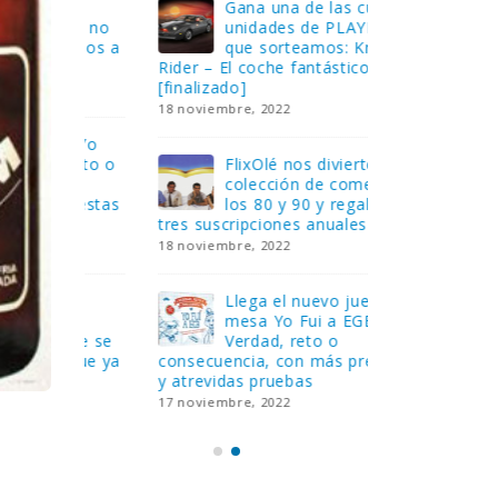
Gana una de las cuatro
¿Sa
al no
unidades de PLAYMOBIL
cur
amos a
que sorteamos: Knight
sab
Rider – El coche fantástico
EGB
[finalizado]
8 febrero, 202
18 noviembre, 2022
 Yo
Gan
reto o
FlixOlé nos divierte con su
Fui
colección de comedias de
con
 estas
los 80 y 90 y regalamos
respondiend
tres suscripciones anuales
5 preguntas
18 noviembre, 2022
15 diciembre,
Llega el nuevo juego de
Pri
mesa Yo Fui a EGB:
‘Ma
ue se
Verdad, reto o
rec
que ya
consecuencia, con más preguntas
pusieron de
y atrevidas pruebas
desaparecie
17 noviembre, 2022
2 diciembre, 