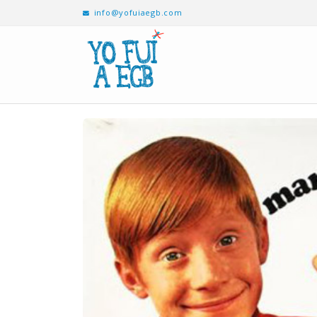
info@yofuiaegb.com