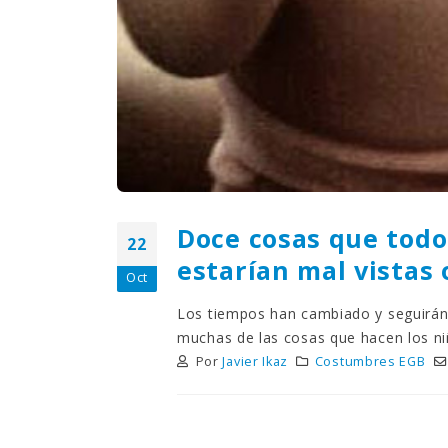
Doce cosas que tod
22
estarían mal vistas 
Oct
Los tiempos han cambiado y seguirán
muchas de las cosas que hacen los ni
Por
Javier Ikaz
Costumbres EGB