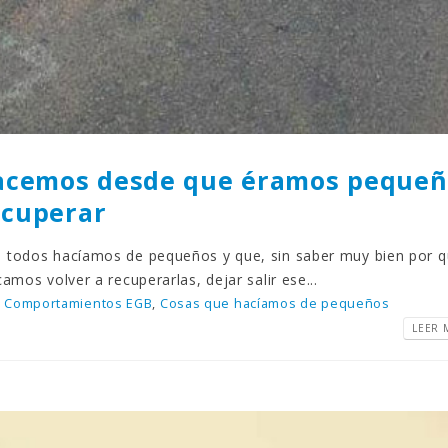
hacemos desde que éramos pequeñ
ecuperar
e todos hacíamos de pequeños y que, sin saber muy bien por q
amos volver a recuperarlas, dejar salir ese...
Comportamientos EGB
,
Cosas que hacíamos de pequeños
LEER M