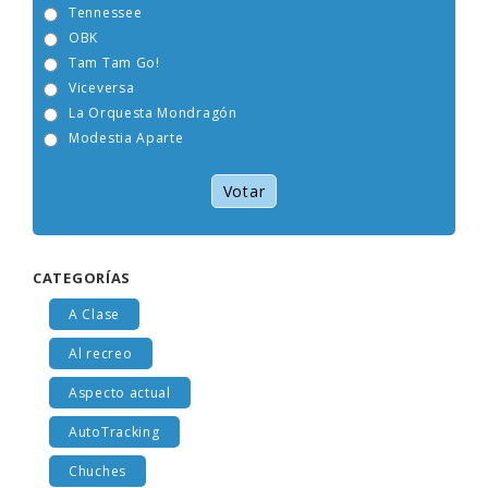
Tennessee
OBK
Tam Tam Go!
Viceversa
La Orquesta Mondragón
Modestia Aparte
Votar
CATEGORÍAS
A Clase
Al recreo
Aspecto actual
AutoTracking
Chuches