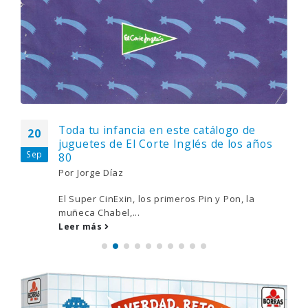
Toda tu infancia en este catálogo de
20
juguetes de El Corte Inglés de los años
Sep
80
Por
Jorge Díaz
El Super CinExin, los primeros Pin y Pon, la
muñeca Chabel,...
Leer más