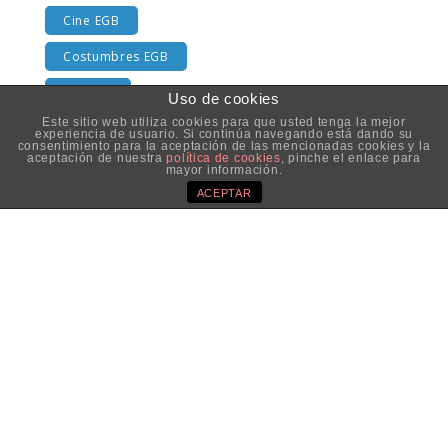
Cine EGB
Costumbres EGB
Cromos
Uso de cookies
Este sitio web utiliza cookies para que usted tenga la mejor
Egb
experiencia de usuario. Si continúa navegando está dando su
consentimiento para la aceptación de las mencionadas cookies y la
aceptación de nuestra
política de cookies
, pinche el enlace para
Entrevistas
mayor información.
ACEPTAR
Examen
Libros y lecturas EGB
Música EGB
Participa
Publicidad EGB
Rankings EGB
Series