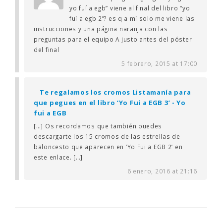
yo fuí a egb” viene al final del libro “yo
fuí a egb 2”? es q a mí solo me viene las
instrucciones y una página naranja con las
preguntas para el equipo A justo antes del póster
del final
5 febrero, 2015 at 17:00
Te regalamos los cromos Listamanía para
que pegues en el libro ‘Yo Fui a EGB 3’ - Yo
fui a EGB
[…] Os recordamos que también puedes
descargarte los 15 cromos de las estrellas de
baloncesto que aparecen en ‘Yo Fui a EGB 2’ en
este enlace. […]
6 enero, 2016 at 21:16