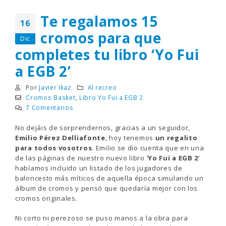
Te regalamos 15
16
cromos para que
Dic
completes tu libro ‘Yo Fui
a EGB 2’
Por
Javier Ikaz
Al recreo
Cromos Basket
,
Libro Yo Fui a EGB 2
7 Comentarios
No dejáis de sorprendernos, gracias a un seguidor,
Emilio Pérez Delliafonte
, hoy tenemos
un regalito
para todos vosotros
. Emilio se dio cuenta que en una
de las páginas de nuestro nuevo libro ‘
Yo Fui a EGB 2
‘
habíamos incluido un listado de los jugadores de
baloncesto más míticos de aquella época simulando un
álbum de cromos y pensó que quedaría mejor con los
cromos originales.
Ni corto ni perezoso se puso manos a la obra para