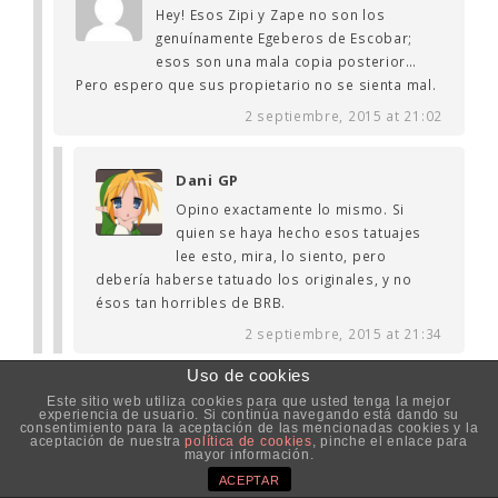
Hey! Esos Zipi y Zape no son los
genuínamente Egeberos de Escobar;
esos son una mala copia posterior…
Pero espero que sus propietario no se sienta mal.
2 septiembre, 2015 at 21:02
Dani GP
Opino exactamente lo mismo. Si
quien se haya hecho esos tatuajes
lee esto, mira, lo siento, pero
debería haberse tatuado los originales, y no
ésos tan horribles de BRB.
2 septiembre, 2015 at 21:34
Uso de cookies
Nacho
Este sitio web utiliza cookies para que usted tenga la mejor
experiencia de usuario. Si continúa navegando está dando su
Pa matar a más de uno…
consentimiento para la aceptación de las mencionadas cookies y la
aceptación de nuestra
política de cookies
, pinche el enlace para
mayor información.
2 septiembre, 2015 at 22:13
ACEPTAR