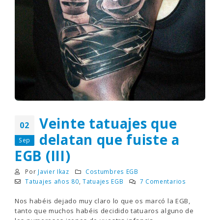
Veinte tatuajes que
02
delatan que fuiste a
Sep
EGB (III)
Por
Javier Ikaz
Costumbres EGB
Tatuajes años 80
,
Tatuajes EGB
7 Comentarios
Nos habéis dejado muy claro lo que os marcó la EGB,
tanto que muchos habéis decidido tatuaros alguno de