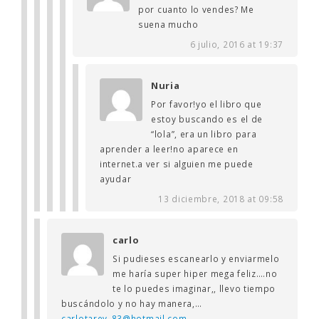
por cuanto lo vendes? Me
suena mucho
6 julio, 2016 at 19:37
Nuria
Por favor!yo el libro que
estoy buscando es el de
“lola”, era un libro para
aprender a leer!no aparece en
internet.a ver si alguien me puede
ayudar
13 diciembre, 2018 at 09:58
carlo
Si pudieses escanearlo y enviarmelo
me haría super hiper mega feliz….no
te lo puedes imaginar,, llevo tiempo
buscándolo y no hay manera,…
carlotarey_83@hotmail.com