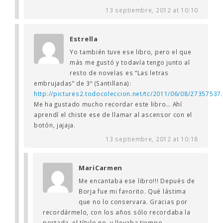
13 septiembre, 2012 at 10:10
Estrella
Yo también tuve ese libro, pero el que
más me gustó y todavía tengo junto al
resto de novelas es “Las letras
embrujadas” de 3º (Santillana):
http://pictures2.todocoleccion.net/tc/2011/06/08/27357537.
Me ha gustado mucho recordar este libro… Ahí
aprendí el chiste ese de llamar al ascensor con el
botón, jajaja.
13 septiembre, 2012 at 10:18
MariCarmen
Me encantaba ese libro!!! Depués de
Borja fue mi favorito. Qué lástima
que no lo conservara. Gracias por
recordármelo, con los años sólo recordaba la
portada, el título no, y llevaba tiempo