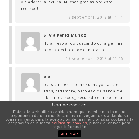
y a adorar la lectura…Muchas gracias por este
recurdo!
13 septiembre, 2012 at 11:11
Silvia Perez Muñoz
Hola, llevo años buscandolo… algien me
podria decir donde comprarlo
13 septiembre, 2012 at 11:15
ele
pues a mi ese no me suena yo nacia en
1970, diciembre, pero eso de senda me
abre recuerdos,,,recuerdo el libro de la
isla llena en tercero de egb,,,y aqui os pongo unos
Uso de cookies
recuerdos de esta epoca..
Este sitio web utiliza cookies para que usted tenga la mejor
experiencia de usuario. Si continúa navegando está dando su
LAS NOCHES DEL GATO VERDE: una infancia
consentimiento para la aceptación de las mencionadas cookies y la
aceptación de nuestra
política de cookies
, pinche el enlace para
rememorada.
mayor información.
Es de noche, la oscuridad recogida, me siento en
ACEPTAR
cuclillas escuchando los bellos sonidos nocturnos.