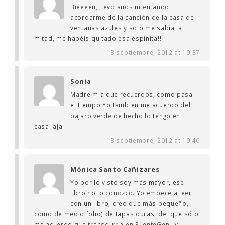
Bieeeen, llevo años intentando
acordarme de la canción de la casa de
ventanas azules y solo me sabía la
mitad, me habéis quitado esa espinita!!
13 septiembre, 2012 at 10:37
Sonia
Madre mia que recuerdos, como pasa
el tiempo.Yo tambien me acuerdo del
pajaro verde de hecho lo tengo en
casa.jaja
13 septiembre, 2012 at 10:46
Mónica Santo Cañizares
Yo por lo visto soy más mayor, ese
libro no lo conozco. Yo empecé a leer
con un libro, creo que más pequeño,
como de medio folio) de tapas duras, del que sólo
me acuerdo que transcurría en PuenteGenil y