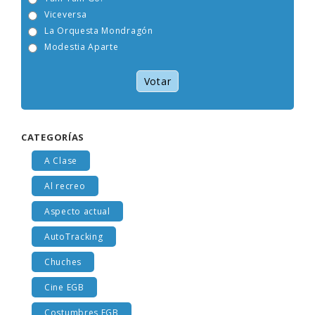
Viceversa
La Orquesta Mondragón
Modestia Aparte
Votar
CATEGORÍAS
A Clase
Al recreo
Aspecto actual
AutoTracking
Chuches
Cine EGB
Costumbres EGB