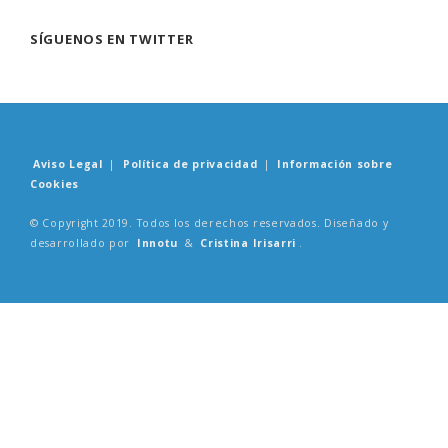
SÍGUENOS EN TWITTER
Aviso Legal
|
Política de privacidad
|
Información sobre
Cookies
© Copyright 2019. Todos los derechos reservados. Diseñado y
desarrollado por
Innotu
&
Cristina Irisarri
.