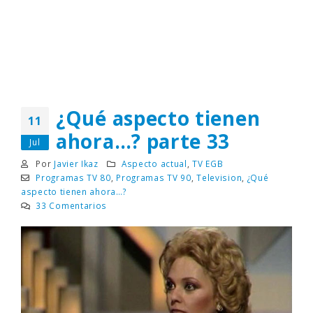
¿Qué aspecto tienen
11
ahora…? parte 33
Jul
Por
Javier Ikaz
Aspecto actual
,
TV EGB
Programas TV 80
,
Programas TV 90
,
Television
,
¿Qué
aspecto tienen ahora…?
33 Comentarios