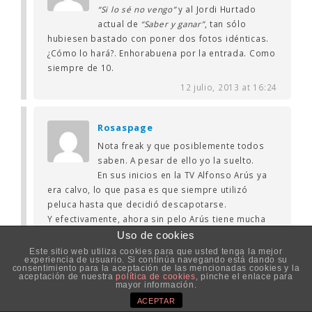
“Si lo sé no vengo”
y al Jordi Hurtado
actual de
“Saber y ganar”
, tan sólo
hubiesen bastado con poner dos fotos idénticas.
¿Cómo lo hará?. Enhorabuena por la entrada. Como
siempre de 10.
12 julio, 2013 at 16:24
Rosaspage
Nota freak y que posiblemente todos
saben. A pesar de ello yo la suelto.
En sus inicios en la TV Alfonso Arús ya
era calvo, lo que pasa es que siempre utilizó
peluca hasta que decidió descapotarse.
Y efectivamente, ahora sin pelo Arús tiene mucha
más personalidad y mejor imagen (y no es broma).
Uso de cookies
Este sitio web utiliza cookies para que usted tenga la mejor
14 julio, 2013 at 15:11
experiencia de usuario. Si continúa navegando está dando su
consentimiento para la aceptación de las mencionadas cookies y la
aceptación de nuestra
política de cookies
, pinche el enlace para
mayor información.
Alex en la arena
ACEPTAR
Ese aire Lex Luthor mola desde luego